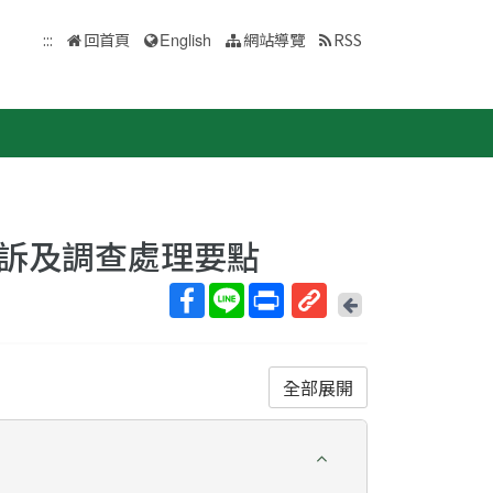
:::
回首頁
English
網站導覽
RSS
訴及調查處理要點
回
上
取
一
得
頁
短
全部展開
網
址