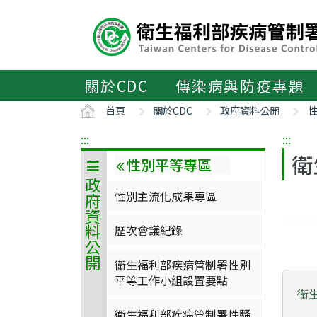
主
要
內
容
區
關於CDC
傳染病與防疫專題
ALT+C
首頁
關於CDC
政府資料公開
:::
:::
衛
性別平等專區
政府資料公開
性別主流化成果專區
歷次會議紀錄
衛生福利部疾病管制署性別
平等工作小組設置要點
衛
衛生福利部疾病管制署性騷