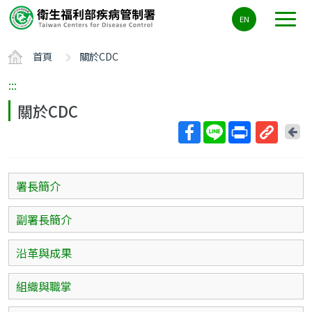
主
EN
要
內
首頁
關於CDC
容
區
:::
ALT+C
關於CDC
回
上
取
一
得
頁
短
署長簡介
網
址
副署長簡介
沿革與成果
組織與職掌