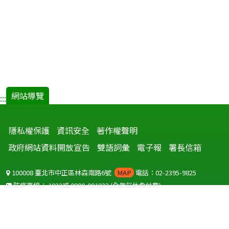
網站導覽
:::
隱私權保護
資訊安全
著作權聲明
政府網站資料開放宣告
雙語詞彙
電子報
署長信箱
100008 臺北市中正區林森南路6號
MAP
電話：02-2395-9825
防疫專線：
1922
或
0800-001922
(全年無休免付費)
聽語障服務免付費傳真：
0800-655955
國外可撥打
+886-800-001922
(自國外撥打回國須自付國際電話費用)
Copyright © 2026 衛生福利部 疾病管制署. All rights reserved.