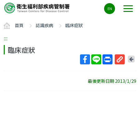
主
EN
要
內
首頁
認識疾病
臨床症狀
容
區
:::
ALT+C
臨床症狀
回
上
取
一
得
頁
最後更新日期 2013/1/29
短
網
址