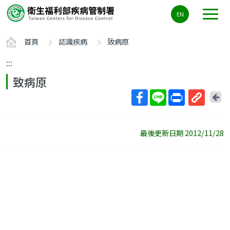
主
EN
要
內
首頁
認識疾病
致病原
容
區
:::
ALT+C
致病原
回
上
取
一
得
頁
最後更新日期 2012/11/28
短
網
址