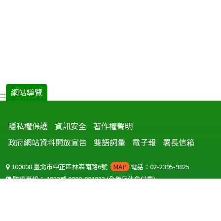
網站導覽
:::
隱私權保護
資訊安全
著作權聲明
政府網站資料開放宣告
雙語詞彙
電子報
署長信箱
100008 臺北市中正區林森南路6號
MAP
電話：02-2395-9825
防疫專線：
1922
或
0800-001922
(全年無休免付費)
聽語障服務免付費傳真：
0800-655955
國外可撥打
+886-800-001922
(自國外撥打回國須自付國際電話費用)
Copyright © 2026 衛生福利部 疾病管制署. All rights reserved.