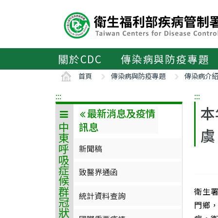
主
要
內
容
區
關於CDC
傳染病與防疫專題
ALT+C
首頁
傳染病與防疫專題
傳染病介
:::
:::
本
最新消息及疫情
訊息
中東呼吸症候群冠狀病毒感染症
虞
新聞稿
致醫界通函
衛生
統計資料查詢
門鄉，