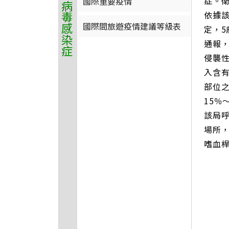
症。
國際重要疫情
依據該
國際間旅遊疫情建議等級表
定，5
通報，
侵襲性
入含
部位之
15％
該局
場所
嗜血桿