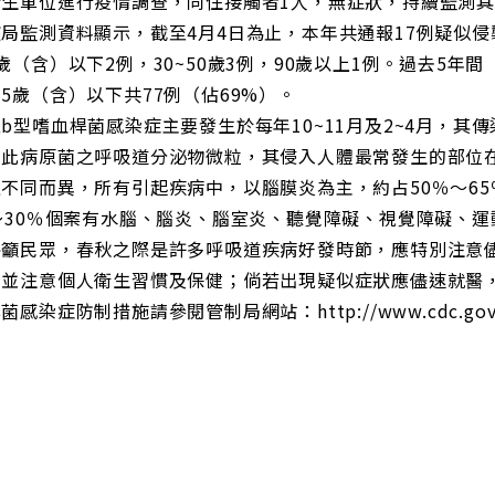
衛生單位進行疫情調查，同住接觸者1人，無症狀，持續監測
局監測資料顯示，截至4月4日為止，本年共通報17例疑似侵
歲（含）以下2例，30~50歲3例，90歲以上1例。過去5年間
5歲（含）以下共77例（佔69%）。
b型嗜血桿菌感染症主要發生於每年10~11月及2~4月，
有此病原菌之呼吸道分泌物微粒，其侵入人體最常發生的部位在
不同而異，所有引起疾病中，以腦膜炎為主，約占50％～6
～30％個案有水腦、腦炎、腦室炎、聽覺障礙、視覺障礙、
呼籲民眾，春秋之際是許多呼吸道疾病好發時節，應特別注意
，並注意個人衛生習慣及保健；倘若出現疑似症狀應儘速就醫
菌感染症防制措施請參閱管制局網站：http://www.cdc.gov