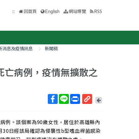
:::
回首頁
English
網站導覽
RSS
新消息及疫情訊息
新聞稿
死亡病例，疫情無擴散之
回
上
取
一
得
頁
病例。該個案為90歲女性，居住於高雄縣內
短
網
3月30日經該局確認為侵襲性b型嗜血桿菌感染
址