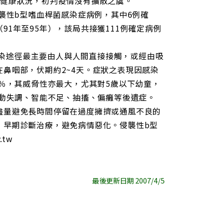
其健康狀況，初判疫情沒有擴散之虞。
襲性b型嗜血桿菌感染症病例，其中6例確
（91年至95年），該局共接獲111例確定病例
其傳染途徑最主要由人與人間直接接觸，或經由吸
鼻咽部，伏期約2~4天。症狀之表現因感染
5％，其威脅性亦最大，尤其對5歲以下幼童，
運動失調、智能不足、抽搐、偏癱等後遺症。
儘量避免長時間停留在過度擁擠或通風不良的
，早期診斷治療，避免病情惡化。侵襲性b型
.tw
最後更新日期 2007/4/5