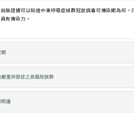
前尚無證據可以知道中東呼吸症候群冠狀病毒可傳染期為何。
仍具有傳染力。
伏期
致嚴重併發症之高風險族群
療照護