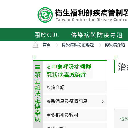
主
要
內
容
區
關於CDC
傳染病與防疫專題
ALT+C
首頁
傳染病與防疫專題
傳染病介紹
:::
:::
治
中東呼吸症候群
冠狀病毒感染症
第五類法定傳染病
疾病介紹
最新消息及疫情訊息
重要指引及教材
傳