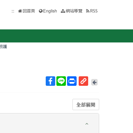
:::
回首頁
English
網站導覽
RSS
照護
回
上
取
一
得
頁
短
全部展開
網
址