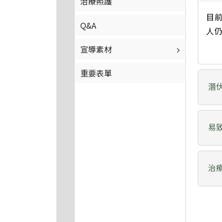
治療照護
目
Q&A
人
宣導素材
重要表單
潛
易
治