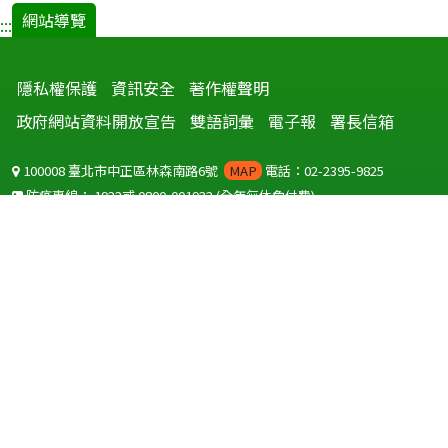
網站導覽
:::
隱私權保護
資訊安全
著作權聲明
政府網站資料開放宣告
雙語詞彙
電子報
署長信箱
100008 臺北市中正區林森南路6號
MAP
電話：02-2395-9825
防疫專線：
1922
或
0800-001922
(全年無休免付費)
聽語障服務免付費傳真：
0800-655955
國外可撥打
+886-800-001922
(自國外撥打回國須自付國際電話費用)
Copyright © 2026 衛生福利部 疾病管制署. All rights reserved.
本網站建議使用 IE10 以上版本瀏覽器及以1920x1080解析度，以獲得最
佳瀏覽體驗。
為提供使用者有文書軟體選擇的權利，本網站提供ODF開放文件格式，