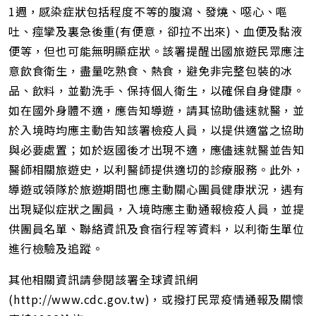
1週，感染症狀包括程度不等的腹瀉、發燒、噁心、嘔
吐、痙攣及裏急後重(有便意，卻拉不出來)、血便及黏液
便等，但也可能無明顯症狀。該署提醒出國旅遊民眾應注
意飲食衛生，盡量吃熟食、熱食，避免非完整包裝的冰
品、飲料，並勤洗手、保持個人衛生，以確保自身健康。
如在國外身體不適，應告知導遊，請其協助儘速就醫，並
於入境時均應主動告知該署檢疫人員，以提供適當之協助
與必要處置；如於返國後才出現不適，應儘速就醫並告知
醫師相關旅遊史，以利醫師提供適切的診療服務。此外，
導遊或領隊於旅遊期間也應主動關心團員健康狀況，遇有
出現疑似症狀之團員，入境時應主動通報檢疫人員，並提
供團員名單、聯絡資訊及食宿行程等資料，以利衛生單位
進行檢驗及追蹤。
其他相關資訊請參閱該署全球資訊網
(http://www.cdc.gov.tw)，或撥打民眾疫情通報及關懷