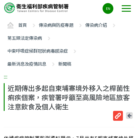
主
EN
要
內
首頁
傳染病與防疫專題
傳染病介紹
容
區
第五類法定傳染病
ALT+C
中東呼吸症候群冠狀病毒感染症
最新消息及疫情訊息
新聞稿
:::
近期傳出多起自柬埔寨境外移入之桿菌性
痢疾個案，疾管署呼籲至高風險地區旅客
注意飲食及個人衛生
回
上
取
一
得
頁