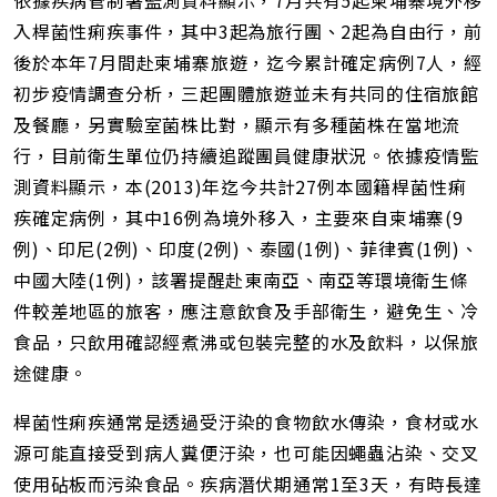
依據疾病管制署監測資料顯示，7月共有5起柬埔寨境外移
短
網
入桿菌性痢疾事件，其中3起為旅行團、2起為自由行，前
址
後於本年7月間赴柬埔寨旅遊，迄今累計確定病例7人，經
初步疫情調查分析，三起團體旅遊並未有共同的住宿旅館
及餐廳，另實驗室菌株比對，顯示有多種菌株在當地流
行，目前衛生單位仍持續追蹤團員健康狀況。依據疫情監
測資料顯示，本(2013)年迄今共計27例本國籍桿菌性痢
疾確定病例，其中16例為境外移入，主要來自柬埔寨(9
例)、印尼(2例)、印度(2例)、泰國(1例)、菲律賓(1例)、
中國大陸(1例)，該署提醒赴東南亞、南亞等環境衛生條
件較差地區的旅客，應注意飲食及手部衛生，避免生、冷
食品，只飲用確認經煮沸或包裝完整的水及飲料，以保旅
途健康。
桿菌性痢疾通常是透過受汙染的食物飲水傳染，食材或水
源可能直接受到病人糞便汙染，也可能因蠅蟲沾染、交叉
使用砧板而污染食品。疾病潛伏期通常1至3天，有時長達