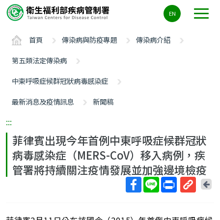
主
EN
要
內
首頁
傳染病與防疫專題
傳染病介紹
容
區
第五類法定傳染病
ALT+C
中東呼吸症候群冠狀病毒感染症
最新消息及疫情訊息
新聞稿
:::
菲律賓出現今年首例中東呼吸症候群冠狀
病毒感染症（MERS-CoV）移入病例，疾
管署將持續關注疫情發展並加強邊境檢疫
回
上
取
一
得
頁