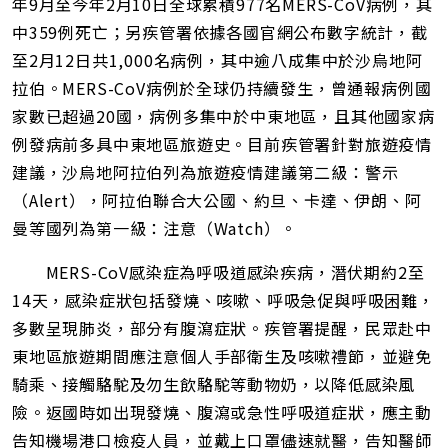
年9月至今年2月10日全球累積977名MERS-CoV病例，其
中359例死亡；另疾管署依據各國官網公布數字統計，截
至2月12日共1,000名病例，其中逾八成集中於沙烏地阿
拉伯。MERS-CoV病例於全球仍持續發生，曾通報病例國
家數已超過20國，病例多集中於中東地區，且其他國家病
例發病前多具中東地區旅遊史。目前疾管署針對旅遊疫情
建議，沙烏地阿拉伯列為旅遊疫情建議第二級：警示
（Alert），阿拉伯聯合大公國、約旦、卡達、伊朗、阿
曼等國列為第一級：注意（Watch）。
MERS-CoV感染症為呼吸道感染疾病，潛伏期約2至
14天，感染症狀包括發燒、咳嗽、呼吸急促與呼吸困難，
多數呈現肺炎，部分有腹瀉症狀。疾管署提醒，民眾赴中
東地區旅遊期間應注意個人手部衛生及咳嗽禮節，並避免
騎乘、接觸駱駝及勿生飲駱駝等動物奶，以降低感染風
險。返國時如出現發燒、腹瀉或急性呼吸道症狀，應主動
告知機場港口檢疫人員，並戴上口罩儘速就醫，告知醫師