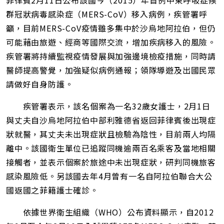
菲律賓2月11日公布該國今（2015）年首例中東呼吸症候
短
網
群冠狀病毒感染症（MERS-CoV）移入病例，疾管署呼
址
籲，目前MERS-CoV疫情雖多集中於沙烏地阿拉伯，但仍
可能藉由旅遊、經商等國際交流，增加疾病移入的風險。
疾管署將持續監視疫情發展與加強邊境檢疫措施，同時請
醫師提高警覺，加強疑似病例通報；領隊導遊及出國民眾
請做好自身防護。
疾管署表示，該名個案為一名32歲女護士，2月1日
與丈夫自沙烏地阿拉伯中部利雅德省返回菲律賓後出現症
狀就醫，其丈夫未出現症狀且檢驗為陰性，目前兩人均隔
離中。該國衛生單位已追蹤同機逾兩百名乘客及當地相關
接觸者，並表示個案於旅途中未出現症狀，研判同機旅客
感染風險低。另該國去年4月曾有一名自阿拉伯聯合大公
國返國之菲籍護士確診。
依據世界衛生組織（WHO）公布資料顯示，自2012