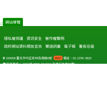
網站導覽
:::
隱私權保護
資訊安全
著作權聲明
政府網站資料開放宣告
雙語詞彙
電子報
署長信箱
100008 臺北市中正區林森南路6號
MAP
電話：02-2395-9825
防疫專線：
1922
或
0800-001922
(全年無休免付費)
聽語障服務免付費傳真：
0800-655955
國外可撥打
+886-800-001922
(自國外撥打回國須自付國際電話費用)
Copyright © 2026 衛生福利部 疾病管制署. All rights reserved.