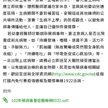
應立即就醫，遵照醫師建議在家休息，並與其他嬰幼兒適
度區隔，生病期間不要到補習班、安親班或其他擁擠的公
共場所活動，落實「生病不上學」的防疫觀念，以避免將
病毒傳播給他人，並讓自己儘快恢復健康。
若幼童經醫師診斷感染腸病毒時，要注意病人是否出現
重症前兆病徵，如「持續發燒、嗜睡、意識不清、活力不
佳、手腳無力」、「肌抽躍（無故驚嚇或突然間全身肌肉
收縮）」、「持續嘔吐」與「呼吸急促或心跳加快」等。
一旦出現上述病徵，請務必立即送至大醫院接受適當治
療，以免錯過治療的黃金時間。民眾如有腸病毒相關疑
問，歡迎至該局全球資訊網(
http://www.cdc.gov.tw
)或撥
打國內免付費疫情通報及關懷專線1922洽詢。
附件
102年腸病毒重症醫療網0321.odt