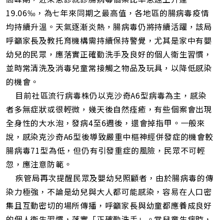
址
19.06‰，為七年來同期之最高值，各地區的腸病毒疫情
均持續升溫。天氣逐漸炎熱，腸病毒仍將持續活躍，該局
呼籲家長及教托育機構需持續保持警覺，尤其是家中有嬰
幼兒的民眾，應落實正確勤洗手及良好的個人衛生習慣，
並時常清洗及消毒兒童常接觸之物品及玩具，以降低感染
的機會。
目前社區流行病毒株仍以克沙奇A6型病毒為主，感染
者多無症狀或很輕微，幾天後自然痊癒，有些個案會出現
全身性的大水泡，發病4至6週後，還會掉指甲。一般來
說，感染克沙奇A6型後導致嚴重中樞神經併發症的機會較
腸病毒71型為低，但仍有引發重症的風險，民眾不可輕
忽，應注意防範。
疾管局再次提醒民眾及嬰幼兒照顧者，由於腸病毒的傳
染力極強，不論是幼兒與大人都可能感染，容易在人口密
集且互動密切的場所傳播，呼籲家長與幼童都應養成良好
的個人衛生習慣，落實「正確勤洗手」。當兒童生病時，