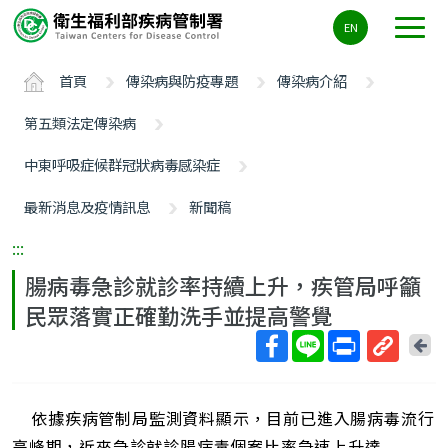
主
EN
要
內
首頁
傳染病與防疫專題
傳染病介紹
容
區
第五類法定傳染病
ALT+C
中東呼吸症候群冠狀病毒感染症
最新消息及疫情訊息
新聞稿
:::
腸病毒急診就診率持續上升，疾管局呼籲
民眾落實正確勤洗手並提高警覺
回
上
取
一
得
頁
依據疾病管制局監測資料顯示，目前已進入腸病毒流行
短
網
高峰期，近來急診就診腸病毒個案比率急速上升達