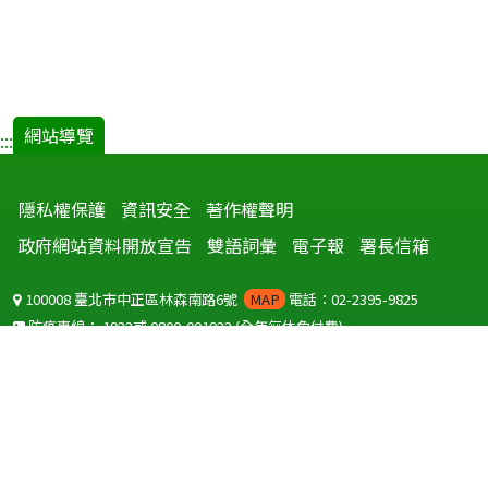
網站導覽
:::
隱私權保護
資訊安全
著作權聲明
政府網站資料開放宣告
雙語詞彙
電子報
署長信箱
100008 臺北市中正區林森南路6號
MAP
電話：02-2395-9825
防疫專線：
1922
或
0800-001922
(全年無休免付費)
聽語障服務免付費傳真：
0800-655955
國外可撥打
+886-800-001922
(自國外撥打回國須自付國際電話費用)
Copyright © 2026 衛生福利部 疾病管制署. All rights reserved.