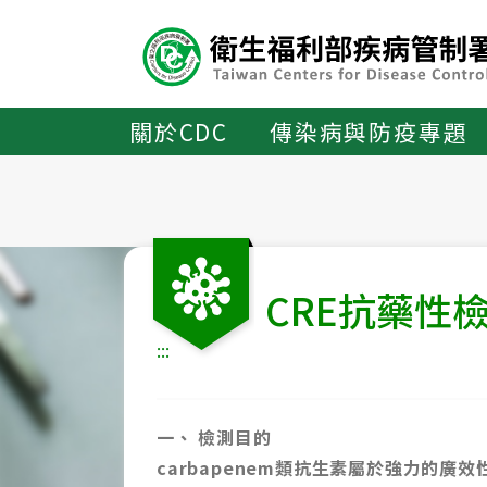
主
要
內
容
區
關於CDC
傳染病與防疫專題
ALT+C
CRE抗藥性
:::
一、 檢測目的
carbapenem類抗生素屬於強力的廣