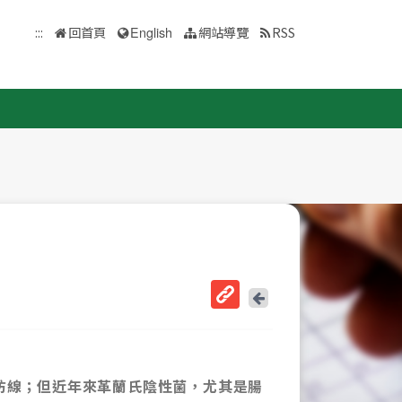
:::
回首頁
English
網站導覽
RSS
回
上
取
一
得
頁
短
網
最後防線；但近年來革蘭氏陰性菌，尤其是腸