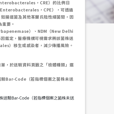
址
nterobacterales，CRE）的比例日
nterobacterales，CPE），可透過
，如腸道菌及其他革蘭氏陰性細菌間，因
為重要。
rbapenemase）、NDM（New Delhi
ance）抗藥基因鑑定，醫療機構可視需求將該菌株送
acterales）移生或感染者，減少傳播風險。
驗單，於送驗資料頁籤之「檢體種類」選
Bar-Code（若指標個案之菌株未送
株送驗Bar-Code（若指標個案之菌株未送