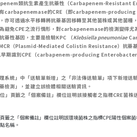
apenem類抗生素產生抗藥性（Carbapenem-Resistant E
penemase的CRE（即carbapenem-producing E
，亦可透過水平移轉將抗藥基因移轉至其他菌株或其他菌種
免CPE之流行情形，對carbapenemase的檢測變得尤
抗藥性基因，主要是檢驗KPC （
Klebsiella pneumoniae
Ca
供MCR（Plasmid-Mediated Colistin Resist
期識別CPE（carbapenem-producing Enterob
理系統」中「送驗單新增」之「非法傳送驗單」項下新增送
抗藥檢測」，並建立該檢體相關送驗資訊。
」頁籤之「個案備註」欄位註明該接觸者之指標CRE菌株送驗
頁籤之「個案備註」欄位註明該環境菌株之指標
CPE陽性個案菌
點名稱。