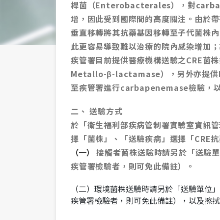
桿菌（Enterobacterales），對carb
增，因此受到國際間的高度關注。由於帶有carba
垂直移轉將其抗藥基因移轉至子代菌株內
此更容易導致難以治療的院內感染增加；為避
疾管署目前提供醫療機構送驗之CRE菌株
Metallo-β-lactamase），另外亦提
至疾管署進行carbapenemase檢驗，以早
二、 送驗方式
於「衛生福利部疾病管制署實驗室資訊管
擇「菌株」、「送驗疾病」選擇「CRE
（一）
接觸者菌株送驗時請另於「送驗單位
疾管署檢驗者，則可免此備註）。
（二）環境菌株送驗時請另於「送驗單位」
疾管署檢驗者，則可免此備註），以及擦拭