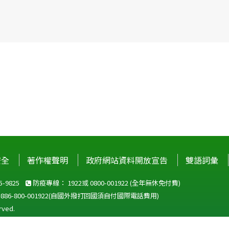
安全
著作權聲明
政府網站資料開放宣告
雙語詞彙
-9825
防疫專線：
1922
或
0800-001922
(全年無休免付費)
+886-800-001922
(自國外撥打回國須自付國際電話費用)
ved.