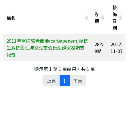
發
卷
佈
篇名
期
日
期
2011年醫院碳青黴烯(carbapenem)類抗
28卷
2012-
生素抗藥性肺炎克雷伯氏菌群突發調查
9期
11-07
報告
顯示第 1 至 1 筆結果，共 1 筆
上頁
1
下頁