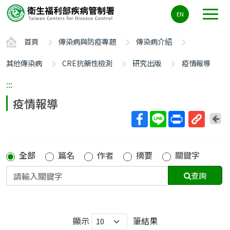
主
EN
要
內
首頁
傳染病與防疫專題
傳染病介紹
容
區
其他傳染病
CRE抗藥性檢測
研究出版
疫情報導
ALT+C
:::
疫情報導
回
上
取
一
得
頁
全部
篇名
作者
摘要
關鍵字
短
網
查詢
址
顯示
筆結果