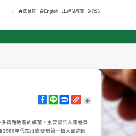
:::
回首頁
English
網站導覽
RSS
回
上
取
一
得
頁
許多養豬地區的細菌，主要感染人類眷養
短
網
1960年代在丹麥發現第一個人類病例