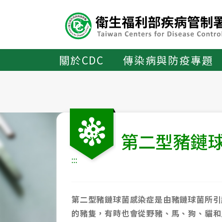
主
要
內
容
區
關於CDC
傳染病與防疫專題
ALT+C
第二型豬鏈
:::
第二型豬鏈球菌感染症是由豬鏈球菌所引
的豬隻，有時也會從野豬、馬、狗、貓和