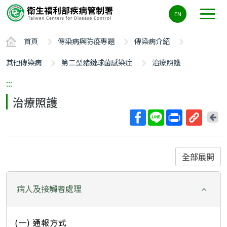
主
EN
要
內
首頁
傳染病與防疫專題
傳染病介紹
容
區
其他傳染病
第二型豬鏈球菌感染症
治療照護
ALT+C
:::
治療照護
回
上
取
一
得
頁
短
全部展開
網
址
病人及接觸者處理
(一) 通報方式