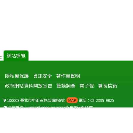
網站導覽
:::
隱私權保護
資訊安全
著作權聲明
政府網站資料開放宣告
雙語詞彙
電子報
署長信箱
100008 臺北市中正區林森南路6號
MAP
電話：02-2395-9825
防疫專線：
1922
或
0800-001922
(全年無休免付費)
聽語障服務免付費傳真：
0800-655955
國外可撥打
+886-800-001922
(自國外撥打回國須自付國際電話費用)
Copyright © 2026 衛生福利部 疾病管制署. All rights reserved.