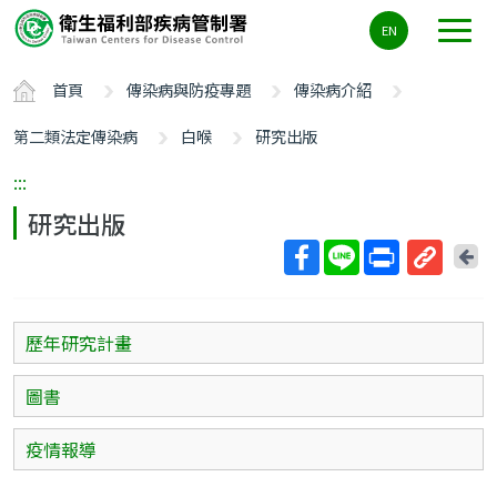
主
EN
要
內
首頁
傳染病與防疫專題
傳染病介紹
容
區
第二類法定傳染病
白喉
研究出版
ALT+C
:::
研究出版
回
上
取
一
得
頁
短
歷年研究計畫
網
址
圖書
疫情報導