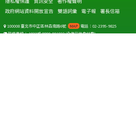
隱私權保護
資訊安全
著作權聲明
政府網站資料開放宣告
雙語詞彙
電子報
署長信箱
進入列表»
進入列表»
進入列表»
進入列表»
進入列表»
進入列表»
進入列表»
100008 臺北市中正區林森南路6號
MAP
電話：02-2395-9825
防疫專線：
1922
或
0800-001922
(全年無休免付費)
聽語障服務免付費傳真：
0800-655955
國外可撥打
+886-800-001922
(自國外撥打回國須自付國際電話費用)
Copyright © 2026 衛生福利部 疾病管制署. All rights reserved.
本網站建議使用 IE10 以上版本瀏覽器及以1920x1080解析度，以獲得最
佳瀏覽體驗。
為提供使用者有文書軟體選擇的權利，本網站提供ODF開放文件格式，
建議您安裝免費開源軟體
(https://www.ndc.gov.tw/cp.aspx?
n=32A75A78342B669D)
或以您慣用的軟體開啟文件。