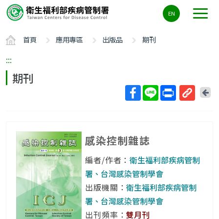
主
EN
要
內
首頁
應用專區
出版品
期刊
容
區
:::
ALT+C
期刊
回
上
取
一
得
頁
短
感染控制雜誌
網
址
編者/作者：
衛生福利部疾病管制
署、台灣感染管制學會
出版機關：
衛生福利部疾病管制
署、台灣感染管制學會
出刊頻率：
雙月刊