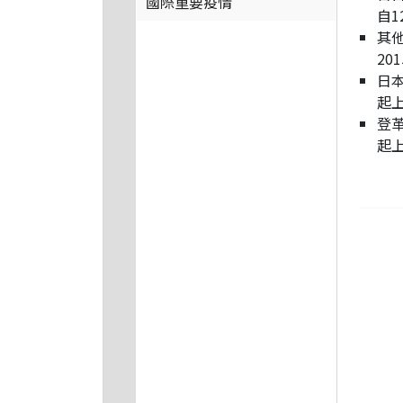
國際重要疫情
自
其他
20
日本
起
登革
起