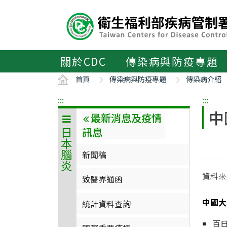
主
要
內
容
區
關於CDC
傳染病與防疫專題
ALT+C
首頁
傳染病與防疫專題
傳染病介紹
:::
:::
中
最新消息及疫情
訊息
日本腦炎
新聞稿
資料來
致醫界通函
中國大
統計資料查詢
百日