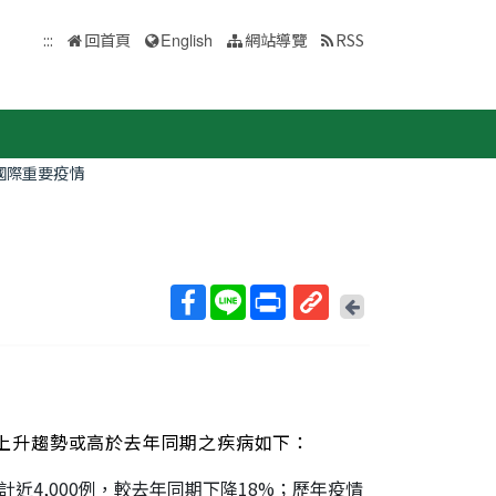
:::
回首頁
English
網站導覽
RSS
國際重要疫情
回
上
取
一
得
頁
短
網
址
人，呈上升趨勢或高於去年同期之疾病如下：
累計近4,000例，較去年同期下降18%；歷年疫情