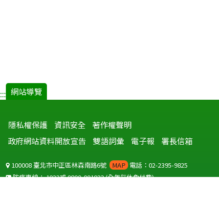
網站導覽
:::
隱私權保護
資訊安全
著作權聲明
政府網站資料開放宣告
雙語詞彙
電子報
署長信箱
100008 臺北市中正區林森南路6號
MAP
電話：02-2395-9825
防疫專線：
1922
或
0800-001922
(全年無休免付費)
聽語障服務免付費傳真：
0800-655955
國外可撥打
+886-800-001922
(自國外撥打回國須自付國際電話費用)
Copyright © 2026 衛生福利部 疾病管制署. All rights reserved.