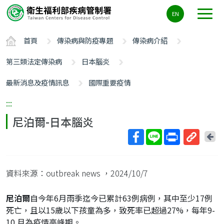
主
EN
要
內
首頁
傳染病與防疫專題
傳染病介紹
容
區
第三類法定傳染病
日本腦炎
ALT+C
最新消息及疫情訊息
國際重要疫情
:::
尼泊爾-日本腦炎
回
上
取
一
得
頁
資料來源：outbreak news
，2024/10/7
短
網
尼泊爾
自今年6月雨季迄今已累計63例病例，其中至少17例
址
死亡，且以15歲以下孩童為多，致死率已超過27%，每年9-
10 月為疫情高峰期。