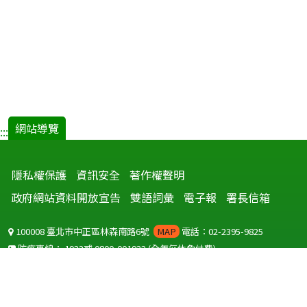
網站導覽
:::
隱私權保護
資訊安全
著作權聲明
政府網站資料開放宣告
雙語詞彙
電子報
署長信箱
100008 臺北市中正區林森南路6號
MAP
電話：02-2395-9825
防疫專線：
1922
或
0800-001922
(全年無休免付費)
聽語障服務免付費傳真：
0800-655955
國外可撥打
+886-800-001922
(自國外撥打回國須自付國際電話費用)
Copyright © 2026 衛生福利部 疾病管制署. All rights reserved.