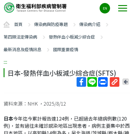
主
EN
要
內
首頁
傳染病與防疫專題
傳染病介紹
容
區
第四類法定傳染病
發熱伴血小板減少綜合症
ALT+C
最新消息及疫情訊息
國際重要疫情
:::
日本-發熱伴血小板減少綜合症(SFTS)
回
上
取
一
得
頁
資料來源：NHK
，2025/8/12
短
網
日本
今年迄今累計報告達124例，已超過去年總病例數(120
址
例)，並有過往未確診感染地區出現患者，病例主要集中於西
日本地區，以高知縣14例為多，另北海道/茨城縣/栃木縣/神