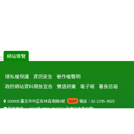
網站導覽
:::
隱私權保護
資訊安全
著作權聲明
政府網站資料開放宣告
雙語詞彙
電子報
署長信箱
100008 臺北市中正區林森南路6號
MAP
電話：02-2395-9825
防疫專線：
1922
或
0800-001922
(全年無休免付費)
聽語障服務免付費傳真：
0800-655955
國外可撥打
+886-800-001922
(自國外撥打回國須自付國際電話費用)
Copyright © 2026 衛生福利部 疾病管制署. All rights reserved.