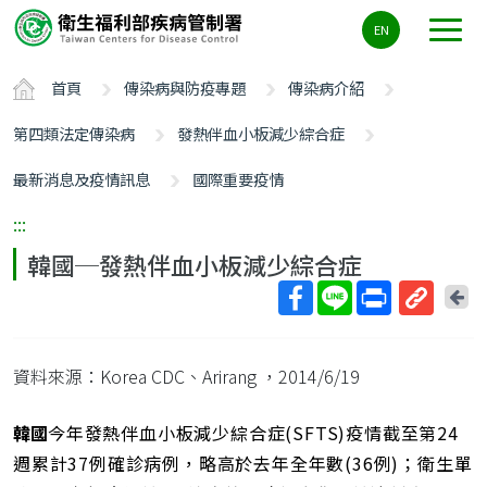
主
EN
要
內
首頁
傳染病與防疫專題
傳染病介紹
容
區
第四類法定傳染病
發熱伴血小板減少綜合症
ALT+C
最新消息及疫情訊息
國際重要疫情
:::
韓國─發熱伴血小板減少綜合症
回
上
取
一
得
頁
資料來源：Korea CDC、Arirang
，2014/6/19
短
網
址
韓國
今年發熱伴血小板減少綜合症(SFTS)疫情截至第24
週累計37例確診病例，略高於去年全年數(36例)；衛生單