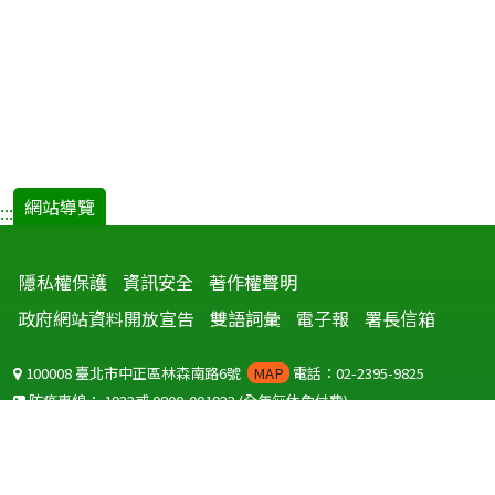
網站導覽
:::
隱私權保護
資訊安全
著作權聲明
政府網站資料開放宣告
雙語詞彙
電子報
署長信箱
100008 臺北市中正區林森南路6號
MAP
電話：02-2395-9825
防疫專線：
1922
或
0800-001922
(全年無休免付費)
聽語障服務免付費傳真：
0800-655955
國外可撥打
+886-800-001922
(自國外撥打回國須自付國際電話費用)
Copyright © 2026 衛生福利部 疾病管制署. All rights reserved.