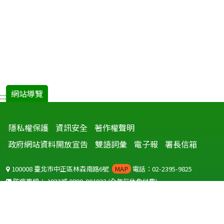
網站導覽
:::
隱私權保護
資訊安全
著作權聲明
政府網站資料開放宣告
雙語詞彙
電子報
署長信箱
100008 臺北市中正區林森南路6號
MAP
電話：02-2395-9825
防疫專線：
1922
或
0800-001922
(全年無休免付費)
聽語障服務免付費傳真：
0800-655955
國外可撥打
+886-800-001922
(自國外撥打回國須自付國際電話費用)
Copyright © 2026 衛生福利部 疾病管制署. All rights reserved.