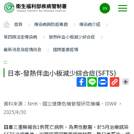
主
EN
要
內
首頁
傳染病與防疫專題
傳染病介紹
容
區
第四類法定傳染病
發熱伴血小板減少綜合症
ALT+C
最新消息及疫情訊息
國際重要疫情
:::
日本-發熱伴血小板減少綜合症(SFTS)
回
上
取
一
得
頁
資料來源：NHK、國立健康危機管理研究機構、IDWR
，
短
網
2025/4/30
址
日本
三重縣報告1例死亡病例，為男性獸醫，於5月治療感染