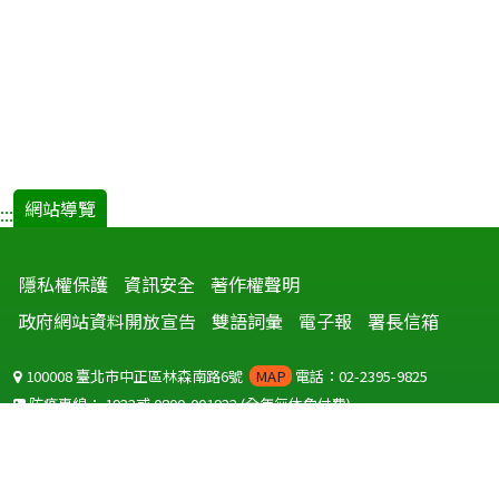
網站導覽
:::
隱私權保護
資訊安全
著作權聲明
政府網站資料開放宣告
雙語詞彙
電子報
署長信箱
100008 臺北市中正區林森南路6號
MAP
電話：02-2395-9825
防疫專線：
1922
或
0800-001922
(全年無休免付費)
聽語障服務免付費傳真：
0800-655955
國外可撥打
+886-800-001922
(自國外撥打回國須自付國際電話費用)
Copyright © 2026 衛生福利部 疾病管制署. All rights reserved.