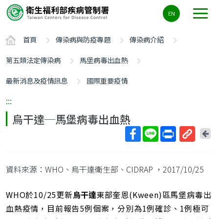
主
EN
要
內
首頁
傳染病與防疫專題
傳染病介紹
容
區
第五類法定傳染病
馬堡病毒出血熱
ALT+C
最新消息及疫情訊息
國際重要疫情
:::
烏干達─馬堡病毒出血熱
回
上
取
一
得
頁
資料來源：WHO、烏干達衛生部、CIDRAP
，2017/10/25
短
網
址
WHO於10/25更新
烏干達
東部奎恩(Kween)區馬堡病毒出
血熱疫情，目前報告5例個案，分別為1例確診、1例極可