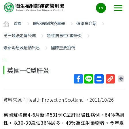
主
EN
要
內
首頁
傳染病與防疫專題
傳染病介紹
容
區
第三類法定傳染病
急性病毒性C型肝炎
ALT+C
最新消息及疫情訊息
國際重要疫情
:::
英國─C型肝炎
回
上
取
一
得
頁
資料來源：Health Protection Scotland
，2011/10/26
短
網
址
英國蘇格蘭4-6月新增531例C型肝炎陽性病例，64%為男
性，以30-39歲佔36%居多，49%為注射藥物者。今年累