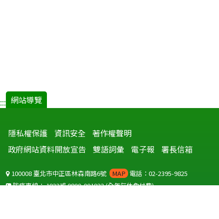
網站導覽
:::
隱私權保護
資訊安全
著作權聲明
政府網站資料開放宣告
雙語詞彙
電子報
署長信箱
100008 臺北市中正區林森南路6號
MAP
電話：02-2395-9825
防疫專線：
1922
或
0800-001922
(全年無休免付費)
聽語障服務免付費傳真：
0800-655955
國外可撥打
+886-800-001922
(自國外撥打回國須自付國際電話費用)