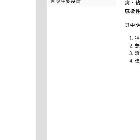
國際重要疫情
病，佔
感染性
其中
猩
急
流
德