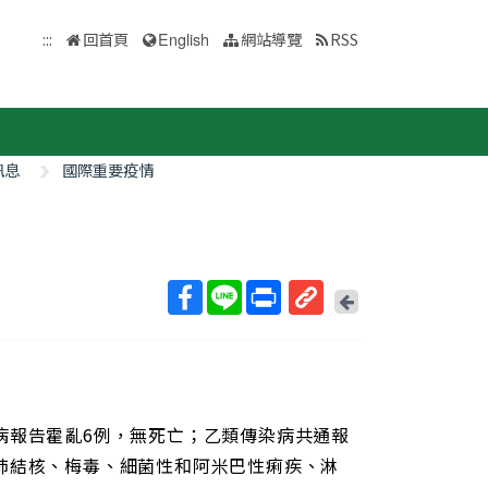
:::
回首頁
English
網站導覽
RSS
訊息
國際重要疫情
回
上
取
一
得
頁
短
網
址
傳染病報告霍亂6例，無死亡；乙類傳染病共通報
炎、肺結核、梅毒、細菌性和阿米巴性痢疾、淋