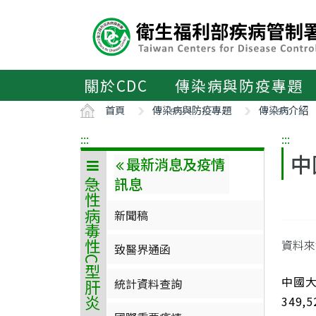
主
要
內
容
區
關於CDC
傳染病與防疫專題
ALT+C
首頁
傳染病與防疫專題
傳染病介紹
:::
:::
中
最新消息及疫情
訊息
急性病毒性C型肝炎
新聞稿
資料
致醫界通函
中國大
統計資料查詢
349