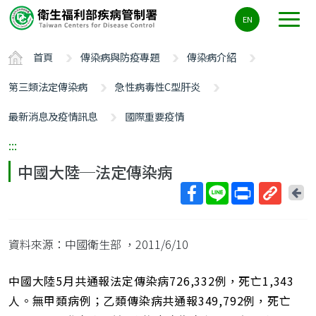
主
EN
要
內
首頁
傳染病與防疫專題
傳染病介紹
容
區
第三類法定傳染病
急性病毒性C型肝炎
ALT+C
最新消息及疫情訊息
國際重要疫情
:::
中國大陸─法定傳染病
回
上
取
一
得
頁
資料來源：中國衛生部
，2011/6/10
短
網
址
中國大陸5月共通報法定傳染病726,332例，死亡1,343
人。無甲類病例；乙類傳染病共通報349,792例，死亡