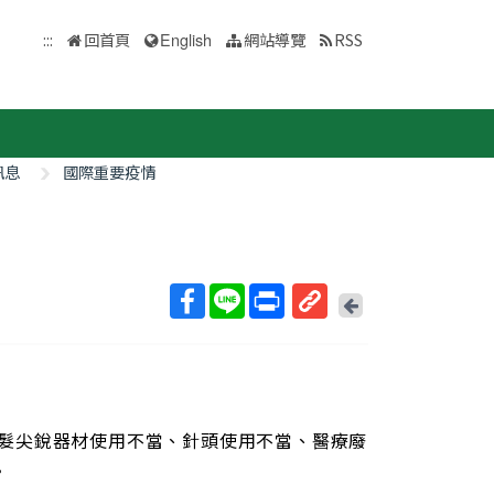
:::
回首頁
English
網站導覽
RSS
訊息
國際重要疫情
回
上
取
一
得
頁
短
網
址
為理髮尖銳器材使用不當、針頭使用不當、醫療廢
。