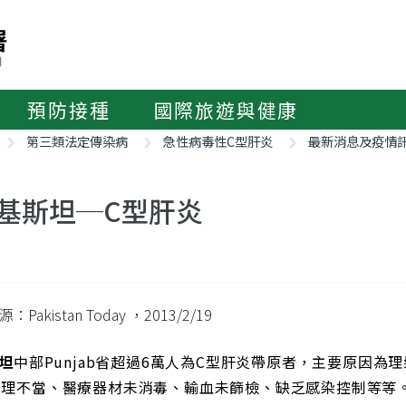
預防接種
國際旅遊與健康
第三類法定傳染病
急性病毒性C型肝炎
最新消息及疫情
基斯坦─C型肝炎
：Pakistan Today
，2013/2/19
坦
中部Punjab省超過6萬人為C型肝炎帶原者，主要原因
處理不當、醫療器材未消毒、輸血未篩檢、缺乏感染控制等等