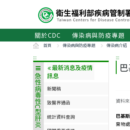
主
要
內
容
區
關於CDC
傳染病與防疫專題
ALT+C
首頁
傳染病與防疫專題
傳染病介紹
:::
:::
巴
最新消息及疫情
訊息
急性病毒性C型肝炎
新聞稿
資料來源
致醫界通函
巴基斯
統計資料查詢
棄物