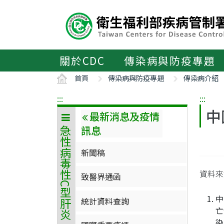
主
要
內
容
區
關於CDC
傳染病與防疫專題
ALT+C
首頁
傳染病與防疫專題
傳染病介紹
:::
:::
中
最新消息及疫情
訊息
急性病毒性C型肝炎
新聞稿
資料
致醫界通函
中
統計資料查詢
亡
染