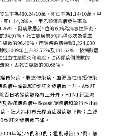
發生率為480.24/10萬，死亡率為1.14/10萬。甲
例，死亡14,289人，甲乙類傳染病發生率為
08％及4.26％，發病數居前5位的疾病為病毒性肝炎、
94.97%，死亡數居前5位病種依次為愛滋
96.49%。丙類傳染病通報3,224,030
別較2009年上升33.72%及131.63%，發病數居
性出血性結膜炎和流感，占丙類病例總數的
流感，占死亡總數的98.66%。
及蟲媒傳染病、腸道傳染病、血源及性傳播傳染
。腸道傳染病中霍亂和E型肝炎發病數上升，A型肝
除百日咳發病數略有上升外，H1N1新型流
然及蟲媒傳染病中鉤端螺旋體病和流行性出血
疽病、狂犬病和布氏桿菌症發病數下降；血源
B型肝炎發病數下降。
009年減少5例和1例；霍亂報告157例，無