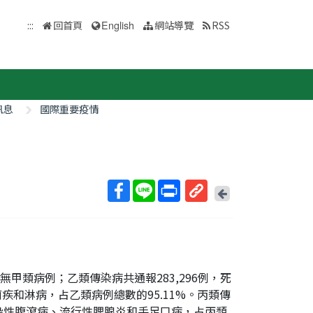
:::
回首頁
English
網站導覽
RSS
訊息
國際重要疫情
回
上
取
一
得
頁
短
網
址
人。無甲類病例；乙類傳染病共通報283,296例，死
疾和淋病，占乙類病例總數的95.11%。丙類傳
他感染性腹瀉病、流行性腮腺炎和手足口病，占丙類