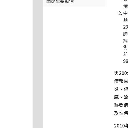
國際重要疫情
病
中
類
2
肺
病
例
前
9
與20
病報告
炎、傷
感、
熱發
及性
201