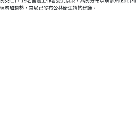
60例死亡)，19名醫護工作者受到感染，病例分布以埃多州(Edo)
現增加趨勢，當局已發布公共衛生諮詢建議。