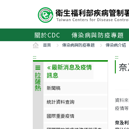
主
要
內
容
區
關於CDC
傳染病與防疫專題
ALT+C
首頁
傳染病與防疫專題
傳染病介紹
:::
:::
奈
最新消息及疫情
訊息
拉薩熱
新聞稿
資料來源
統計資料查詢
疫情等級
國際重要疫情
奈及利