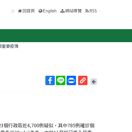
:::
回首頁
English
網站導覽
RSS
際重要疫情
回
上
取
一
得
頁
短
網
址
累計23個行政區近4,700例疑似，其中785例確診個