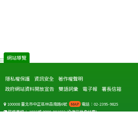
網站導覽
:::
隱私權保護
資訊安全
著作權聲明
政府網站資料開放宣告
雙語詞彙
電子報
署長信箱
100008 臺北市中正區林森南路6號
MAP
電話：02-2395-9825
防疫專線：
1922
或
0800-001922
(全年無休免付費)
聽語障服務免付費傳真：
0800-655955
國外可撥打
+886-800-001922
(自國外撥打回國須自付國際電話費用)
Copyright © 2026 衛生福利部 疾病管制署. All rights reserved.