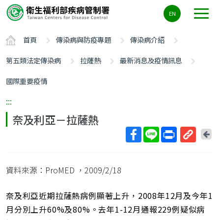
主
EN
要
內
首頁
傳染病與防疫專題
傳染病介紹
容
區
第五類法定傳染病
拉薩熱
最新消息及疫情訊息
ALT+C
國際重要疫情
:::
奈及利亞－拉薩熱
回
上
取
一
得
頁
資料來源：ProMED
，2009/2/18
短
網
址
奈及利亞近期拉薩熱病例顯著上升，2008年12月及今年1
月分別上升60%及80%。去年1-12月通報229例疑似病