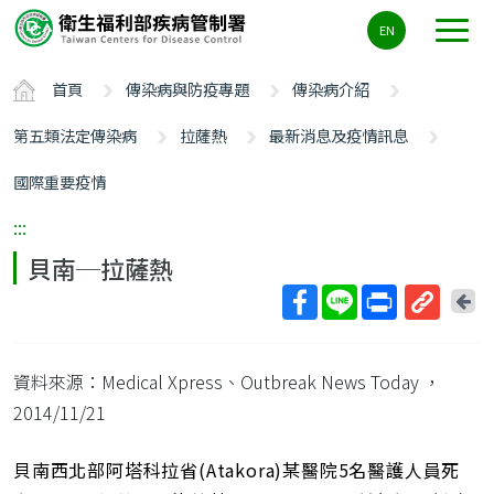
主
EN
要
內
首頁
傳染病與防疫專題
傳染病介紹
容
區
第五類法定傳染病
拉薩熱
最新消息及疫情訊息
ALT+C
國際重要疫情
:::
貝南─拉薩熱
回
上
取
一
得
頁
資料來源：Medical Xpress、Outbreak News Today
，
短
網
2014/11/21
址
貝南西北部阿塔科拉省(Atakora)某醫院5名醫護人員死