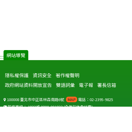
網站導覽
:::
隱私權保護
資訊安全
著作權聲明
政府網站資料開放宣告
雙語詞彙
電子報
署長信箱
100008 臺北市中正區林森南路6號
MAP
電話：02-2395-9825
防疫專線：
1922
或
0800-001922
(全年無休免付費)
聽語障服務免付費傳真：
0800-655955
國外可撥打
+886-800-001922
(自國外撥打回國須自付國際電話費用)
Copyright © 2026 衛生福利部 疾病管制署. All rights reserved.