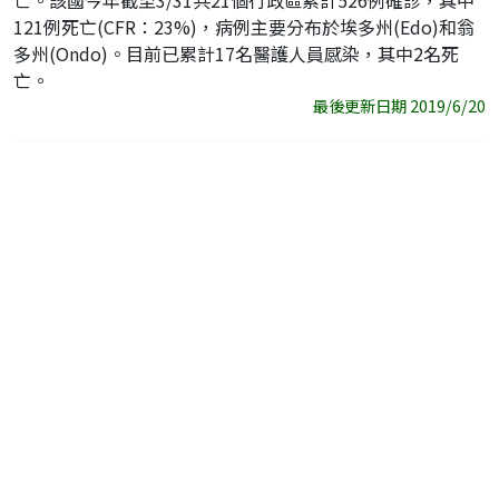
亡。該國今年截至3/31共21個行政區累計526例確診，其中
121例死亡(CFR：23%)，病例主要分布於埃多州(Edo)和翁
多州(Ondo)。目前已累計17名醫護人員感染，其中2名死
亡。
最後更新日期 2019/6/20