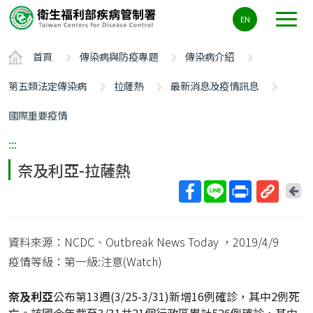
主
EN
要
內
首頁
傳染病與防疫專題
傳染病介紹
容
區
第五類法定傳染病
拉薩熱
最新消息及疫情訊息
ALT+C
國際重要疫情
:::
奈及利亞-拉薩熱
回
上
取
一
得
頁
資料來源：NCDC、Outbreak News Today
，2019/4/9
短
網
疫情等級：第一級:注意(Watch)
址
奈及利亞
公布第13週(3/25-3/31)新增16例確診，其中2例死