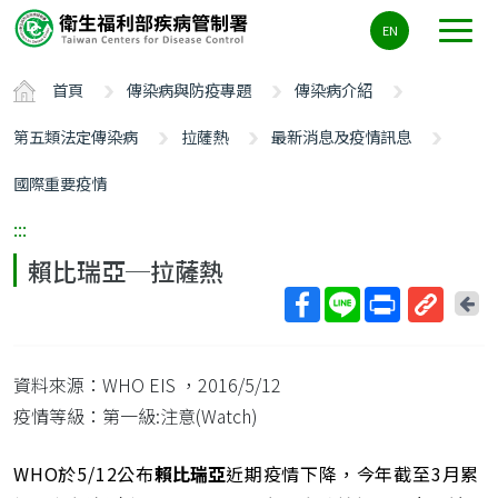
主
EN
要
內
首頁
傳染病與防疫專題
傳染病介紹
容
區
第五類法定傳染病
拉薩熱
最新消息及疫情訊息
ALT+C
國際重要疫情
:::
賴比瑞亞─拉薩熱
回
上
取
一
得
頁
資料來源：WHO EIS
，2016/5/12
短
網
疫情等級：第一級:注意(Watch)
址
WHO於5/12公布
賴比瑞亞
近期疫情下降，今年截至3月累