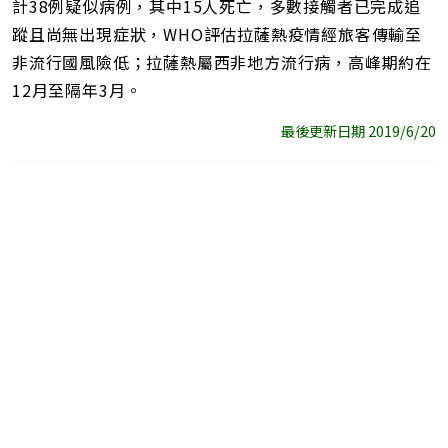
計38例疑似病例，其中15人死亡，多數接觸者已完成追
蹤且尚無出現症狀，WHO評估拉薩熱疫情經旅客傳輸至
非流行國風險低；拉薩熱屬西非地方流行病，高峰期約在
12月至隔年3月。
最後更新日期 2019/6/20