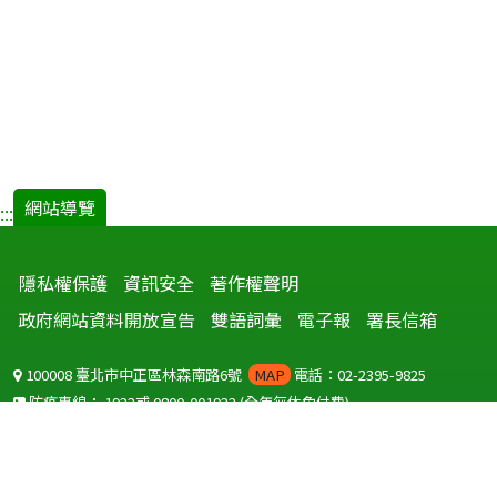
網站導覽
:::
隱私權保護
資訊安全
著作權聲明
政府網站資料開放宣告
雙語詞彙
電子報
署長信箱
100008 臺北市中正區林森南路6號
MAP
電話：02-2395-9825
防疫專線：
1922
或
0800-001922
(全年無休免付費)
聽語障服務免付費傳真：
0800-655955
國外可撥打
+886-800-001922
(自國外撥打回國須自付國際電話費用)
Copyright © 2026 衛生福利部 疾病管制署. All rights reserved.