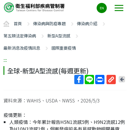
主
EN
要
內
首頁
傳染病與防疫專題
傳染病介紹
容
區
第五類法定傳染病
新型A型流感
ALT+C
最新消息及疫情訊息
國際重要疫情
:::
全球-新型A型流感(每週更新)
回
上
取
一
得
頁
資料來源：WAHIS、USDA、NWSS
，2026/5/3
短
網
疫情更新：
址
人類疫情：今年累計報告H5N1流感5例、H9N2流感12例
及H10N3流感1例，個案發病前多有易感動物相關暴露