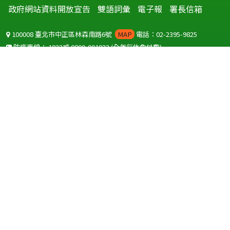
政府網站資料開放宣告
雙語詞彙
電子報
署長信箱
100008 臺北市中正區林森南路6號
MAP
電話：02-2395-9825
防疫專線：
1922
或
0800-001922
(全年無休免付費)
聽語障服務免付費傳真：
0800-655955
國外可撥打
+886-800-001922
(自國外撥打回國須自付國際電話費用)
Copyright © 2026 衛生福利部 疾病管制署. All rights reserved.
本網站建議使用 IE10 以上版本瀏覽器及以1920x1080解析度，以獲得最
佳瀏覽體驗。
為提供使用者有文書軟體選擇的權利，本網站提供ODF開放文件格式，
建議您安裝免費開源軟體
(https://www.ndc.gov.tw/cp.aspx?
n=32A75A78342B669D)
或以您慣用的軟體開啟文件。