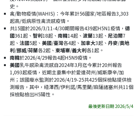
史。
禽/動物疫情(WAHIS)：今年累計56國家/地區報告3,303
起高/低病原性禽流感疫情。
共15國於2026/3/11-4/30期間報告439起H5N1疫情，
德
國
361起、
智利
18起、
南韓
14起、
波蘭
13起、
尼泊爾
7
起、
法國
5起、
美國
/
臺灣
各4起、
加拿大
3起、
丹麥
/
奧地
利
/
挪威
/
荷蘭
各2起、
柬埔寨
/
義大利
各1起。
南韓
於2026/4/29報告4起H5N9疫情。
美國
乳牛感染禽流感自2024年3月迄今累計20州報告
1,093起疫情，近期主要集中於愛達荷州/威斯康辛/加
州；該國廢水監測於2026/4/19-25共425個採檢點提供檢
測報告，其中，紐澤西/伊利諾/馬里蘭/麻薩諸塞州共11個
採檢點檢出H5陽性。
最後更新日期 2026/5/4