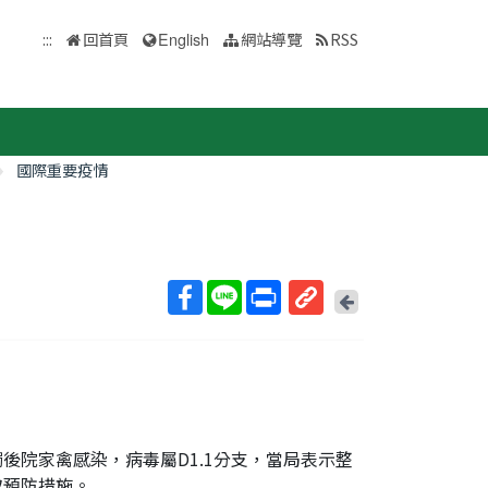
:::
回首頁
English
網站導覽
RSS
國際重要疫情
回
上
取
一
得
頁
短
網
址
後院家禽感染，病毒屬D1.1分支，當局表示整
取預防措施。