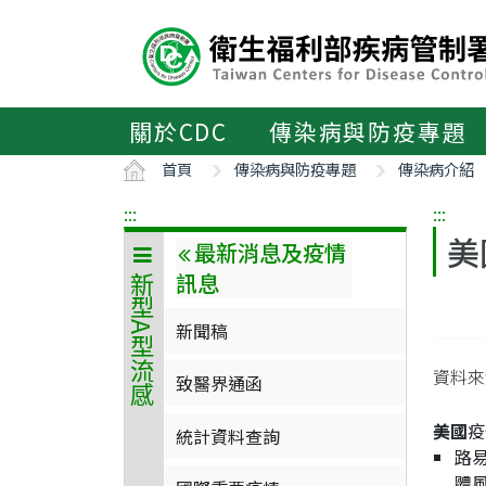
主
要
內
容
區
關於CDC
傳染病與防疫專題
ALT+C
首頁
傳染病與防疫專題
傳染病介紹
:::
:::
美
最新消息及疫情
訊息
新型A型流感
新聞稿
資料來源
致醫界通函
美國
疫
統計資料查詢
路
體