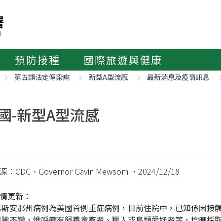
預防接種
國際旅遊與健康
第五類法定傳染病
新型A型流感
最新消息及疫情訊息
國-新型A型流感
：CDC、Governor Gavin Mewsom
，2024/12/18
情更新：
易斯安那州病例為美國首例重症病例，目前住院中，已知係因接觸
風險不變，惟呼籲有飼養禽畜者、獵人或鳥類愛好者等，均應採