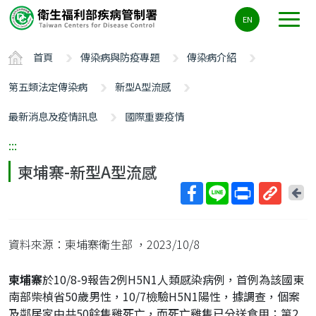
主
EN
要
內
首頁
傳染病與防疫專題
傳染病介紹
容
區
第五類法定傳染病
新型A型流感
ALT+C
最新消息及疫情訊息
國際重要疫情
:::
柬埔寨-新型A型流感
回
上
取
一
得
頁
資料來源：柬埔寨衛生部
，2023/10/8
短
網
柬埔寨
於10/8-9報告2例H5N1人類感染病例，首例為該國東
址
南部柴楨省50歲男性，10/7檢驗H5N1陽性，據調查，個案
及鄰居家中共50餘隻雞死亡，而死亡雞隻已分送食用；第2