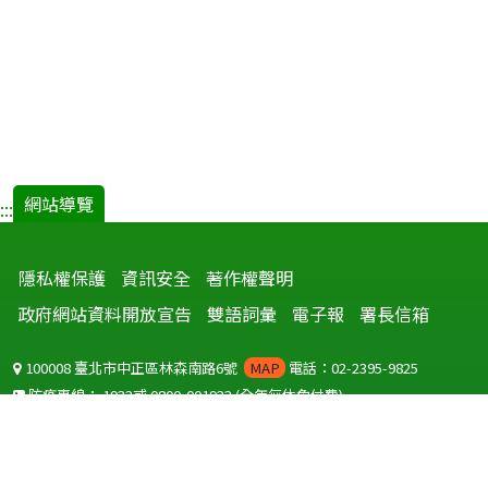
網站導覽
:::
隱私權保護
資訊安全
著作權聲明
政府網站資料開放宣告
雙語詞彙
電子報
署長信箱
100008 臺北市中正區林森南路6號
MAP
電話：02-2395-9825
防疫專線：
1922
或
0800-001922
(全年無休免付費)
聽語障服務免付費傳真：
0800-655955
國外可撥打
+886-800-001922
(自國外撥打回國須自付國際電話費用)
Copyright © 2026 衛生福利部 疾病管制署. All rights reserved.