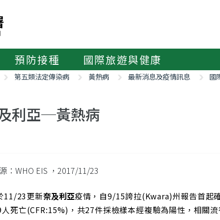
預防接種
國際旅遊與健康
第五類法定傳染病
黃熱病
最新消息及疫情訊息
國
及利亞─黃熱病
源：WHO EIS
，2017/11/23
於11/23更新
奈及利亞
疫情，自9/15誇拉(Kwara)州報告首起
9人死亡(CFR:15%)，共27件採檢樣本經複驗為陽性，相