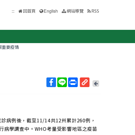
:::
回首頁
English
網站導覽
RSS
際重要疫情
回
上
取
一
得
頁
短
網
址
確診病例後，截至11/14共12州累計260例，
關流行病學調查中。WHO考量受影響地區之疫苗