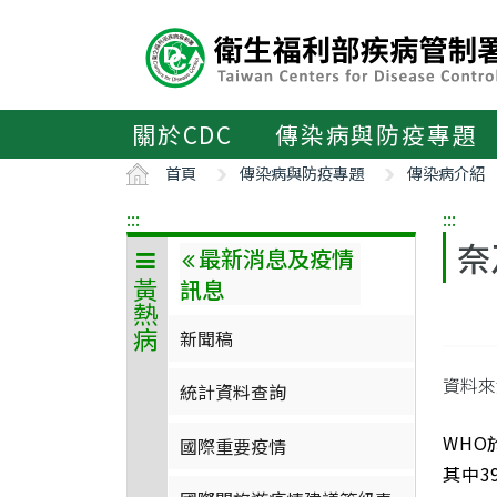
主
要
內
容
區
關於CDC
傳染病與防疫專題
ALT+C
首頁
傳染病與防疫專題
傳染病介紹
:::
:::
奈
最新消息及疫情
訊息
黃熱病
新聞稿
資料來
統計資料查詢
WHO
國際重要疫情
其中3