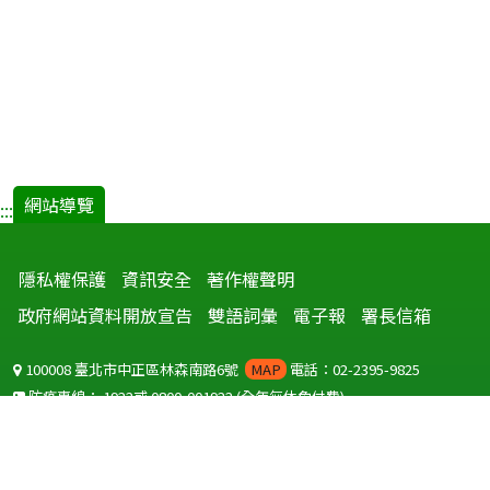
網站導覽
:::
隱私權保護
資訊安全
著作權聲明
政府網站資料開放宣告
雙語詞彙
電子報
署長信箱
100008 臺北市中正區林森南路6號
MAP
電話：02-2395-9825
防疫專線：
1922
或
0800-001922
(全年無休免付費)
聽語障服務免付費傳真：
0800-655955
國外可撥打
+886-800-001922
(自國外撥打回國須自付國際電話費用)
Copyright © 2026 衛生福利部 疾病管制署. All rights reserved.