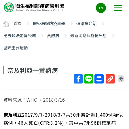
主
EN
要
內
首頁
傳染病與防疫專題
傳染病介紹
容
區
第五類法定傳染病
黃熱病
最新消息及疫情訊息
ALT+C
國際重要疫情
:::
奈及利亞─黃熱病
回
上
取
一
得
頁
資料來源：WHO
，2018/3/16
短
網
址
奈及利亞
2017/9/7-2018/3/7共30州累計逾1,400例疑似
病例，46人死亡(CFR:3.2%)，其中共7州96例確定病