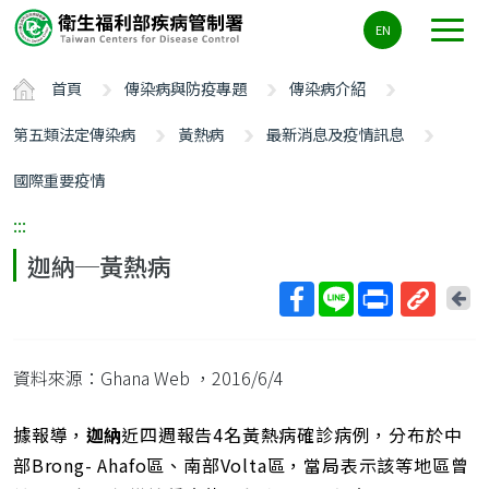
主
EN
要
內
首頁
傳染病與防疫專題
傳染病介紹
容
區
第五類法定傳染病
黃熱病
最新消息及疫情訊息
ALT+C
國際重要疫情
:::
迦納─黃熱病
回
上
取
一
得
頁
資料來源：Ghana Web
，2016/6/4
短
網
址
據報導，
迦納
近四週報告4名黃熱病確診病例，分布於中
部Brong- Ahafo區、南部Volta區，當局表示該等地區曾