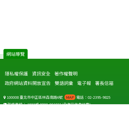
網站導覽
:::
隱私權保護
資訊安全
著作權聲明
政府網站資料開放宣告
雙語詞彙
電子報
署長信箱
100008 臺北市中正區林森南路6號
MAP
電話：02-2395-9825
防疫專線：
1922
或
0800-001922
(全年無休免付費)
聽語障服務免付費傳真：
0800-655955
國外可撥打
+886-800-001922
(自國外撥打回國須自付國際電話費用)
Copyright © 2026 衛生福利部 疾病管制署. All rights reserved.