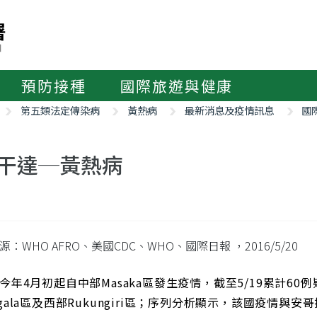
預防接種
國際旅遊與健康
第五類法定傳染病
黃熱病
最新消息及疫情訊息
國
干達─黃熱病
源：WHO AFRO、美國CDC、WHO、國際日報
，2016/5/20
今年4月初起自中部Masaka區發生疫情，截至5/19累計60
angala區及西部Rukungiri區；序列分析顯示，該國疫情