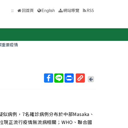
:::
回首頁
English
網站導覽
RSS
際重要疫情
回
上
取
一
得
頁
短
網
址
例疑似病例，7名確診病例分布於中部Masaka、
與安哥拉現正流行疫情無流病相關；WHO、聯合國