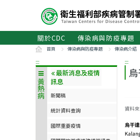
主
要
內
容
區
關於CDC
傳染病與防疫專題
ALT+C
首頁
傳染病與防疫專題
傳染病介紹
:::
:::
烏
最新消息及疫情
訊息
黃熱病
新聞稿
資料來
統計資料查詢
烏干達
國際重要疫情
Kal