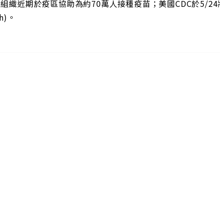
組織近期於疫區協助為約70萬人接種疫苗；美國CDC於5/
ch)。