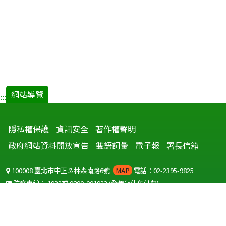
網站導覽
:::
隱私權保護
資訊安全
著作權聲明
政府網站資料開放宣告
雙語詞彙
電子報
署長信箱
100008 臺北市中正區林森南路6號
MAP
電話：02-2395-9825
防疫專線：
1922
或
0800-001922
(全年無休免付費)
聽語障服務免付費傳真：
0800-655955
國外可撥打
+886-800-001922
(自國外撥打回國須自付國際電話費用)
Copyright © 2026 衛生福利部 疾病管制署. All rights reserved.