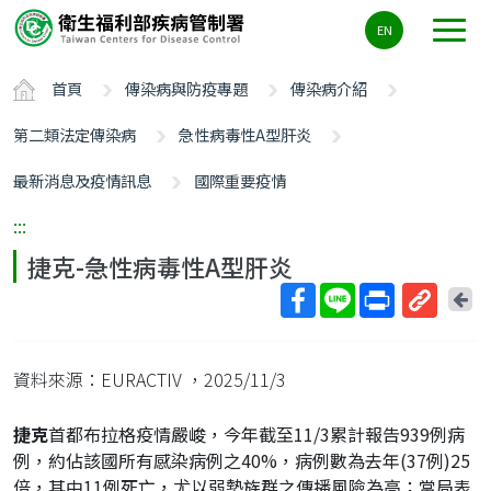
主
EN
要
內
首頁
傳染病與防疫專題
傳染病介紹
容
區
第二類法定傳染病
急性病毒性A型肝炎
ALT+C
最新消息及疫情訊息
國際重要疫情
:::
捷克-急性病毒性A型肝炎
回
上
取
一
得
頁
資料來源：EURACTIV
，2025/11/3
短
網
捷克
首都布拉格疫情嚴峻，今年截至11/3累計報告939例病
址
例，約佔該國所有感染病例之40%，病例數為去年(37例)25
倍，其中11例死亡，尤以弱勢族群之傳播風險為高；當局表