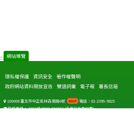
網站導覽
:::
隱私權保護
資訊安全
著作權聲明
政府網站資料開放宣告
雙語詞彙
電子報
署長信箱
100008 臺北市中正區林森南路6號
MAP
電話：02-2395-9825
防疫專線：
1922
或
0800-001922
(全年無休免付費)
聽語障服務免付費傳真：
0800-655955
國外可撥打
+886-800-001922
(自國外撥打回國須自付國際電話費用)
Copyright © 2026 衛生福利部 疾病管制署. All rights reserved.