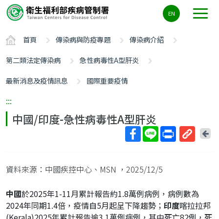
主
EN
要
內
首頁
傳染病與防疫專題
傳染病介紹
容
區
第二類法定傳染病
急性病毒性A型肝炎
ALT+C
最新消息及疫情訊息
國際重要疫情
:::
中國/印度-急性病毒性A型肝炎
回
上
取
一
得
頁
資料來源：中國疾控中心、MSN
，2025/12/5
短
網
中國
於2025年1-11月累計報告約1.8萬例病例，病例數為
址
2024年同期1.4倍，疫情自5月起呈下降趨勢；
印度
喀拉拉邦
(Kerala)2025年累計報告逾3.1萬例病例，其中死亡82例，死