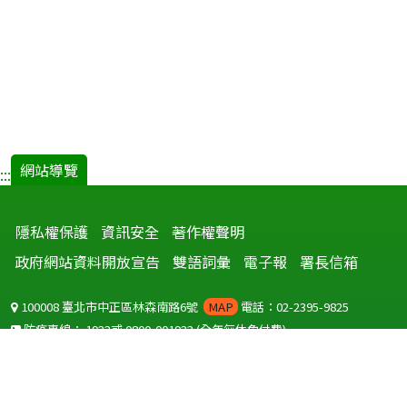
網站導覽
:::
隱私權保護
資訊安全
著作權聲明
政府網站資料開放宣告
雙語詞彙
電子報
署長信箱
100008 臺北市中正區林森南路6號
MAP
電話：02-2395-9825
防疫專線：
1922
或
0800-001922
(全年無休免付費)
聽語障服務免付費傳真：
0800-655955
國外可撥打
+886-800-001922
(自國外撥打回國須自付國際電話費用)
Copyright © 2026 衛生福利部 疾病管制署. All rights reserved.