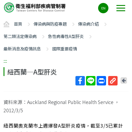
主
EN
要
內
首頁
傳染病與防疫專題
傳染病介紹
容
區
第二類法定傳染病
急性病毒性A型肝炎
ALT+C
最新消息及疫情訊息
國際重要疫情
:::
紐西蘭─A型肝炎
回
上
取
一
得
頁
資料來源：Auckland Regional Public Health Service
，
短
網
2012/3/5
址
紐西蘭奧克蘭市上週爆發A型肝炎疫情，截至3/5已累計