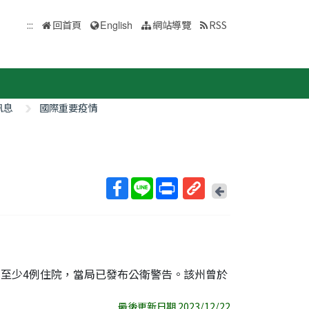
:::
回首頁
English
網站導覽
RSS
訊息
國際重要疫情
回
上
取
一
得
頁
短
網
址
其中至少4例住院，當局已發布公衛警告。該州曾於
最後更新日期 2023/12/22