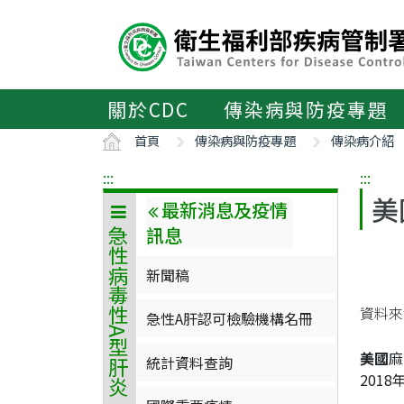
主
要
內
容
區
關於CDC
傳染病與防疫專題
ALT+C
首頁
傳染病與防疫專題
傳染病介紹
:::
:::
美
最新消息及疫情
訊息
急性病毒性A型肝炎
新聞稿
資料來源
急性A肝認可檢驗機構名冊
美國
麻
統計資料查詢
201