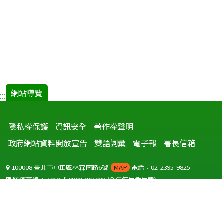
網站導覽
:::
隱私權保護
資訊安全
著作權聲明
政府網站資料開放宣告
雙語詞彙
電子報
署長信箱
100008 臺北市中正區林森南路6號
MAP
電話：02-2395-9825
防疫專線：
1922
或
0800-001922
(全年無休免付費)
聽語障服務免付費傳真：
0800-655955
國外可撥打
+886-800-001922
(自國外撥打回國須自付國際電話費用)
Copyright © 2026 衛生福利部 疾病管制署. All rights reserved.