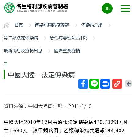
主
EN
要
內
首頁
傳染病與防疫專題
傳染病介紹
容
區
第二類法定傳染病
急性病毒性A型肝炎
ALT+C
最新消息及疫情訊息
國際重要疫情
:::
中國大陸─法定傳染病
回
上
取
一
得
頁
資料來源：中國大陸衛生部
，2011/1/10
短
網
址
中國大陸2010年12月共通報法定傳染病470,782例，死
亡1,680人。無甲類病例；乙類傳染病共通報294,402