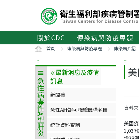
主
要
內
容
區
關於CDC
傳染病與防疫專題
ALT+C
首頁
傳染病與防疫專題
傳染病介紹
:::
:::
美
最新消息及疫情
訊息
急性病毒性A型肝炎
新聞稿
資料來源
急性A肝認可檢驗機構名冊
美國疫
統計資料查詢
1,0
增38