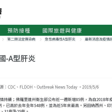
預防接種
國際旅遊與健康
第二類法定傳染病
急性病毒性A型肝炎
最新消息及疫情
國-A型肝炎
：CDC、FLDOH、Outbreak News Today
，2019/5/6
情持續；佛羅里達州衛生部公布近一週新增85例，為自2018年
37例，已高於去年全年548例，並為近5年來最高。另田納西州
例、31例及25例。