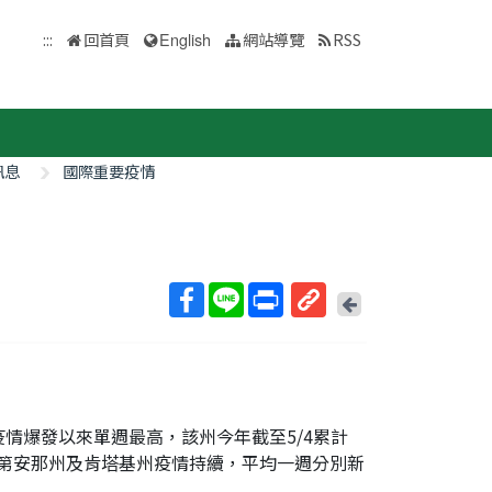
:::
回首頁
English
網站導覽
RSS
訊息
國際重要疫情
回
上
取
一
得
頁
短
網
址
疫情爆發以來單週最高，該州今年截至5/4累計
、印第安那州及肯塔基州疫情持續，平均一週分別新