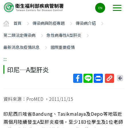
主
EN
要
內
首頁
傳染病與防疫專題
傳染病介紹
容
區
第二類法定傳染病
急性病毒性A型肝炎
ALT+C
最新消息及疫情訊息
國際重要疫情
:::
印尼─A型肝炎
回
上
取
一
得
頁
資料來源：ProMED
，2011/11/15
短
網
址
印尼西爪哇省Bandung、Tasikmalaya及Depo等地區近
兩個月陸續發生A型肝炎疫情，至少183位學生及1位老師