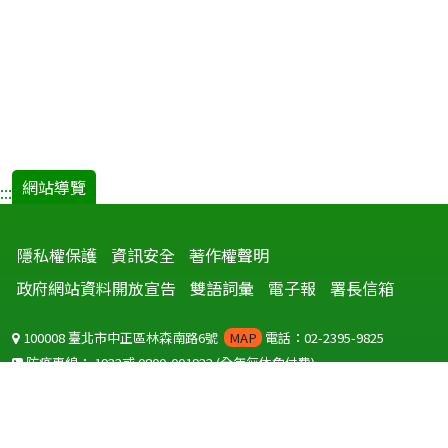
網站導覽
:::
隱私權保護
資訊安全
著作權聲明
政府網站資料開放宣告
雙語詞彙
電子報
署長信箱
100008 臺北市中正區林森南路6號
MAP
電話：02-2395-9825
防疫專線：
1922
或
0800-001922
(全年無休免付費)
聽語障服務免付費傳真：
0800-655955
國外可撥打
+886-800-001922
(自國外撥打回國須自付國際電話費用)
Copyright © 2026 衛生福利部 疾病管制署. All rights reserved.