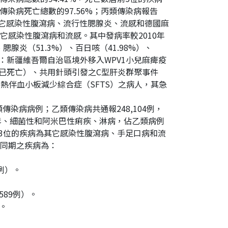
染病死亡總數的97.56%；丙類傳染病報告
病、其它感染性腹瀉病、流行性腮腺炎、流感和德國麻
其它感染性腹瀉病和流感。其中發病率較2010年
腮腺炎（51.3%）、百日咳（41.98%）、
包括：新疆維吾爾自治區境外移入WPV1小兒麻痺疫
，已死亡）、共用針頭引發之C型肝炎群聚事件
熱伴血小板減少綜合症（SFTS）之病人，其急
類傳染病病例；乙類傳染病共通報248,104例，
毒、細菌性和阿米巴性痢疾、淋病，佔乙類病例
居前3位的疾病為其它感染性腹瀉病、手足口病和流
年同期之疾病為：
7例）。
589例）。
）。