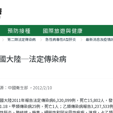
預防接種
國際旅遊與健康
第二類法定傳染病
急性病毒性A型肝炎
最新消息及疫情
國大陸─法定傳染病
來源：中國衛生部
，2012/2/10
國大陸2011年報告法定傳染病6,320,099例，死亡15,802人
1.18。甲類傳染病25例，死亡1人；乙類傳染病報告3,237,53
性肝炎、肺結核、梅毒、細菌性和阿米巴性痢疾、淋病，占乙類傳