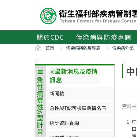
主
要
內
容
區
關於CDC
傳染病與防疫專題
ALT+C
首頁
傳染病與防疫專題
傳染病介紹
:::
:::
中
最新消息及疫情
訊息
急性病毒性A型肝炎
新聞稿
資料
急性A肝認可檢驗機構名冊
中
統計資料查詢
口
毒