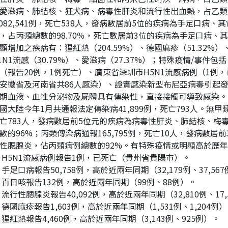
愛滋病、肺結核、狂犬病、病毒性肝炎和流行性出血熱，占乙類傳
,082,541例，死亡538人，發病數居前5位的疾病為手足口
，占丙類總數的98.70％，死亡數居前3位的疾病為手足口病、
顯增加之疾病有：猩紅熱（204.59%）、德國麻疹（51.32%）、
1N1流感（30.79%）、愛滋病（27.37%）；特殊疫情/事件
（報告20例，1例死亡）、廣東省深圳市H5N1流感病例（1例
安徽省及河南省共86人感染）、證實感染新型布尼亞病毒引起發
期血液、血性分泌物及屍體具有傳染性，直接接觸可導致感染。
國大陸今年1月共通報法定傳染病41,899例，死亡793人。無甲
亡783人，發病數居前5位元的疾病為病毒性肝炎、肺結核、梅
數的96%；丙類傳染病通報165,795例，死亡10人，發病數
性腮腺炎，佔丙類病例總數的92%。有特殊疫情或明顯高於歷
H5N1流感病例報告1例，已死亡（貴州省貴陽市）。
手足口病報告50,758例，高於近兩年同期（32,179例、37,56
百日咳報告132例，高於近兩年同期（99例、88例）。
流行性腮腺炎報告40,092例，高於近兩年同期（32,810例、17,
德國麻疹報告1,603例，高於近兩年同期（1,531例、1,204例
猩紅熱報告4,460例，高於近兩年同期（3,143例、925例）。