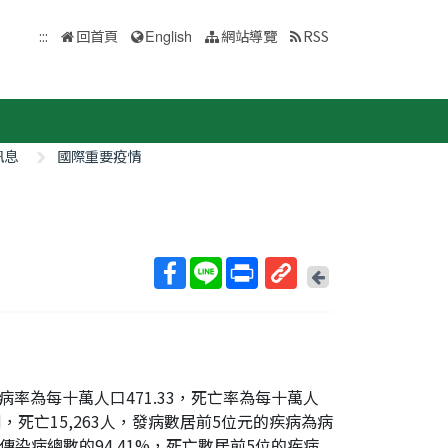
:::
回首頁
English
網站導覽
RSS
訊息
國際重要疫情
回
上
取
一
得
頁
短
網
址
，發病率為每十萬人口471.33，死亡率為每十萬人
3例，死亡15,263人，發病數居前5位元的疾病為病
染病總數的94.41%，死亡數居前5位的疾病