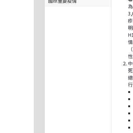
國際重要疫情
為
3
疹
明
H
情
（
性
中
死
總
行