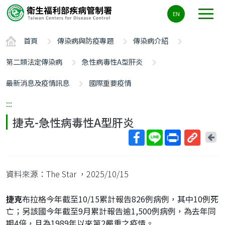
主
EN
要
內
首頁
傳染病與防疫專題
傳染病介紹
容
區
第二類法定傳染病
急性病毒性A型肝炎
ALT+C
最新消息及疫情訊息
國際重要疫情
:::
捷克-急性病毒性A型肝炎
回
上
取
一
得
頁
資料來源：The Star
，2025/10/15
短
網
捷克
布拉格今年截至10/15累計報告826例病例，其中10例死
址
亡；另該國今年截至9月累計報告逾1,500例病例，為去年同
期4倍，且為1989年以來第2嚴重之疫情。