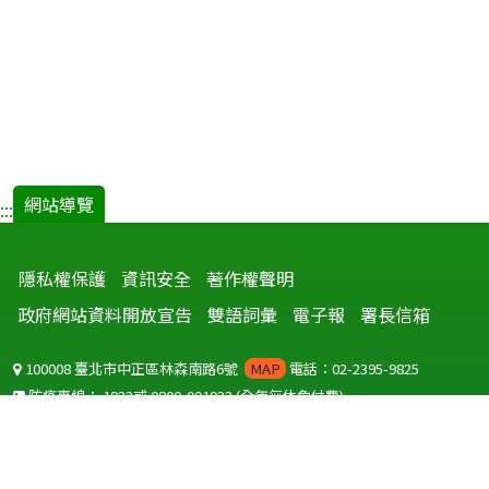
網站導覽
:::
隱私權保護
資訊安全
著作權聲明
政府網站資料開放宣告
雙語詞彙
電子報
署長信箱
100008 臺北市中正區林森南路6號
MAP
電話：02-2395-9825
防疫專線：
1922
或
0800-001922
(全年無休免付費)
聽語障服務免付費傳真：
0800-655955
國外可撥打
+886-800-001922
(自國外撥打回國須自付國際電話費用)
Copyright © 2026 衛生福利部 疾病管制署. All rights reserved.