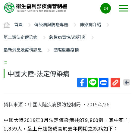
主
EN
要
內
首頁
傳染病與防疫專題
傳染病介紹
容
區
第二類法定傳染病
急性病毒性A型肝炎
ALT+C
最新消息及疫情訊息
國際重要疫情
:::
中國大陸-法定傳染病
回
上
取
一
得
頁
資料來源：中國大陸疾病預防控制局
，2019/4/26
短
網
址
中國大陸2019年3月法定傳染病共879,800例，其中死亡
1,859人，呈上升趨勢或高於去年同期之疾病如下：