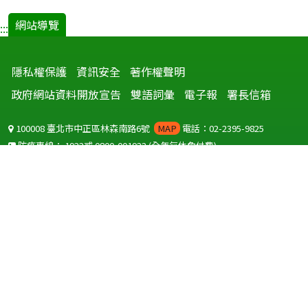
網站導覽
:::
隱私權保護
資訊安全
著作權聲明
政府網站資料開放宣告
雙語詞彙
電子報
署長信箱
100008 臺北市中正區林森南路6號
MAP
電話：02-2395-9825
防疫專線：
1922
或
0800-001922
(全年無休免付費)
聽語障服務免付費傳真：
0800-655955
國外可撥打
+886-800-001922
(自國外撥打回國須自付國際電話費用)
Copyright © 2026 衛生福利部 疾病管制署. All rights reserved.
本網站建議使用 IE10 以上版本瀏覽器及以1920x1080解析度，以獲得最
佳瀏覽體驗。