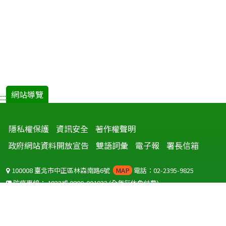
網站導覽
:::
隱私權保護
資訊安全
著作權聲明
政府網站資料開放宣告
雙語詞彙
電子報
署長信箱
100008 臺北市中正區林森南路6號
MAP
電話：02-2395-9825
防疫專線：
1922
或
0800-001922
(全年無休免付費)
聽語障服務免付費傳真：
0800-655955
國外可撥打
+886-800-001922
(自國外撥打回國須自付國際電話費用)
Copyright © 2026 衛生福利部 疾病管制署. All rights reserved.