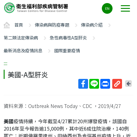
主
EN
要
內
首頁
傳染病與防疫專題
傳染病介紹
容
區
第二類法定傳染病
急性病毒性A型肝炎
ALT+C
最新消息及疫情訊息
國際重要疫情
:::
美國-A型肝炎
回
上
取
一
得
頁
資料來源：Outbreak News Today、CDC
，2019/4/27
短
網
美國
疫情持續，今年截至4/27累計20州爆發疫情，該國自
址
2016年至今報告逾15,000例，其中近6成住院治療，140例
死亡；近期佛羅里達州、田納西州及肯塔基州疫情上升，近